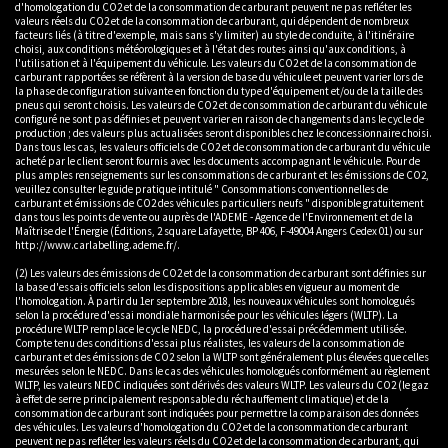
d'homologation du CO2 et de la consommation de carburant peuvent ne pas refléter les
valeurs réels du CO2 et de la consommation de carburant, qui dépendent de nombreux
facteurs liés (à titre d'exemple, mais sans s'y limiter) au style de conduite, à l'itinéraire
choisi, aux conditions météorologiques et à l'état des routes ainsi qu'aux conditions, à
l'utilisation et à l'équipement du véhicule. Les valeurs du CO2 et de la consommation de
carburant rapportées se réfèrent à la version de base du véhicule et peuvent varier lors de
la phase de configuration suivante en fonction du type d'équipement et/ou de la taille des
pneus qui seront choisis. Les valeurs de CO2 et de consommation de carburant du véhicule
configuré ne sont pas définies et peuvent varier en raison de changements dans le cycle de
production ; des valeurs plus actualisées seront disponibles chez le concessionnaire choisi.
Dans tous les cas, les valeurs officiels de CO2 et de consommation de carburant du véhicule
acheté par le client seront fournis avec les documents accompagnant le véhicule. Pour de
plus amples renseignements sur les consommations de carburant et les émissions de CO2,
veuillez consulter le guide pratique intitulé " Consommations conventionnelles de
carburant et émissions de CO2 des véhicules particuliers neufs " disponible gratuitement
dans tous les points de vente ou auprès de l'ADEME - Agence de l'Environnement et de la
Maîtrise de l'Énergie (Éditions, 2 square Lafayette, BP 406, F-49004 Angers Cedex 01) ou sur
http://www.carlabelling.ademe.fr/.
(2) Les valeurs des émissions de CO2 et de la consommation de carburant sont définies sur
la base d'essais officiels selon les dispositions applicables en vigueur au moment de
l'homologation. À partir du 1er septembre 2018, les nouveaux véhicules sont homologués
selon la procédure d'essai mondiale harmonisée pour les véhicules légers (WLTP). La
procédure WLTP remplace le cycle NEDC, la procédure d'essai précédemment utilisée.
Compte tenu des conditions d'essai plus réalistes, les valeurs de la consommation de
carburant et des émissions de CO2 selon la WLTP sont généralement plus élevées que celles
mesurées selon le NEDC. Dans le cas des véhicules homologués conformément au règlement
WLTP, les valeurs NEDC indiquées sont dérivés des valeurs WLTP. Les valeurs du CO2 (le gaz
à effet de serre principalement responsable du réchauffement climatique) et de la
consommation de carburant sont indiquées pour permettre la comparaison des données
des véhicules. Les valeurs d'homologation du CO2 et de la consommation de carburant
peuvent ne pas refléter les valeurs réels du CO2 et de la consommation de carburant, qui