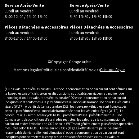
Service Après-Vente
Service Après-Vente
Lundi au vendredi
Lundi au vendredi
8h00-12h00 / 14h00-19h00
8h30-12h30 / 13h30-19h00
Pièces Détachées & Accessoires
Pièces Détachées & Accessoires
Lundi au vendredi
Lundi au vendredi
8h00-12h00 / 14h00-19h00
8h00-12h30 / 13h30-19h00
©Copyright Garage Aubin
Création Akyos
Mentions légales
Politique de confidentialité
Cookies
(1) Les valeurs des émissions de CO2 et de la consommation de carburant sont définies sur
la base d'essais officiels selon les dispositions applicables en vigueur au moment de
l'homologation. Les valeurs des émissions de CO2 et de la consommation de carburant
indiquées sont conformes à la procédure d'essai mondiale harmonisée pour les véhicules
légers (WLTP). À partir du 1er septembre 2018, les nouveaux véhicules sont homologués
selon la procédure d'essai mondiale harmonisée pour les véhicules légers (WLTP). La
procédure WLTP remplace le cycle NEDC, procédure d'essai précédemment utilisée.
Compte tenu des conditions d'essai plus réalistes, les valeurs de la consommation de
carburant et des émissions de CO2 selon la WLTP sont généralement plus élevées que celles
mesurées selon le NEDC. Les valeurs du CO2 (le gaz à effet de serre principalement
responsable du réchauffement climatique) et de la consommation de carburant sont
indiquées pour permettre la comparaison des données des véhicules. Les valeurs