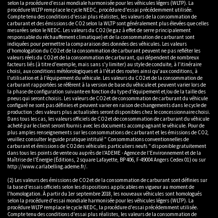
selon la procédure d'essai mondiale harmonisée pour les véhicules légers (WLTP). La
procédure WLTP remplace le cycle NEDC, procédure d'essai précédemment utilisée.
Compte tenu des conditions d'essai plus réalistes, les valeurs de la consommation de
carburant et des émissions de CO2 selon la WLTP sont généralement plus élevées que celles
mesurées selon le NEDC. Les valeurs du CO2 (le gaz à effet de serre principalement
responsable du réchauffement climatique) et de la consommation de carburant sont
indiquées pour permettre la comparaison des données des véhicules. Les valeurs
d'homologation du CO2 et de la consommation de carburant peuvent ne pas refléter les
valeurs réels du CO2 et de la consommation de carburant, qui dépendent de nombreux
facteurs liés (à titre d'exemple, mais sans s'y limiter) au style de conduite, à l'itinéraire
choisi, aux conditions météorologiques et à l'état des routes ainsi qu'aux conditions, à
l'utilisation et à l'équipement du véhicule. Les valeurs du CO2 et de la consommation de
carburant rapportées se réfèrent à la version de base du véhicule et peuvent varier lors de
la phase de configuration suivante en fonction du type d'équipement et/ou de la taille des
pneus qui seront choisis. Les valeurs de CO2 et de consommation de carburant du véhicule
configuré ne sont pas définies et peuvent varier en raison de changements dans le cycle de
production ; des valeurs plus actualisées seront disponibles chez le concessionnaire choisi.
Dans tous les cas, les valeurs officiels de CO2 et de consommation de carburant du véhicule
acheté par le client seront fournis avec les documents accompagnant le véhicule. Pour de
plus amples renseignements sur les consommations de carburant et les émissions de CO2,
veuillez consulter le guide pratique intitulé " Consommations conventionnelles de
carburant et émissions de CO2 des véhicules particuliers neufs " disponible gratuitement
dans tous les points de vente ou auprès de l'ADEME - Agence de l'Environnement et de la
Maîtrise de l'Énergie (Éditions, 2 square Lafayette, BP 406, F-49004 Angers Cedex 01) ou sur
http://www.carlabelling.ademe.fr/.
(2) Les valeurs des émissions de CO2 et de la consommation de carburant sont définies sur
la base d'essais officiels selon les dispositions applicables en vigueur au moment de
l'homologation. À partir du 1er septembre 2018, les nouveaux véhicules sont homologués
selon la procédure d'essai mondiale harmonisée pour les véhicules légers (WLTP). La
procédure WLTP remplace le cycle NEDC, la procédure d'essai précédemment utilisée.
Compte tenu des conditions d'essai plus réalistes, les valeurs de la consommation de