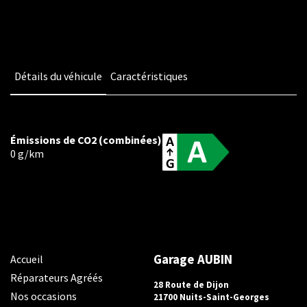
Détails du véhicule
Caractéristiques
Émissions de CO2 (combinées)
0 g/km
Accueil
Garage AUBIN
Accueil
Nos occasions
Réparateurs Agréés
28 Route de Dijon
Nos occasions
21700 Nuits-Saint-Georges
Réparateurs Agréés