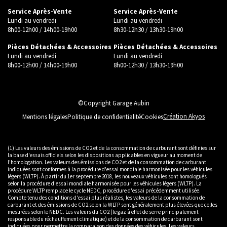
Service Après-Vente
Service Après-Vente
Lundi au vendredi
Lundi au vendredi
8h00-12h00 / 14h00-19h00
8h30-12h30 / 13h30-19h00
Pièces Détachées & Accessoires
Pièces Détachées & Accessoires
Lundi au vendredi
Lundi au vendredi
8h00-12h00 / 14h00-19h00
8h00-12h30 / 13h30-19h00
©Copyright Garage Aubin
Création Akyos
Mentions légales
Politique de confidentialité
Cookies
(1) Les valeurs des émissions de CO2 et de la consommation de carburant sont définies sur
la base d'essais officiels selon les dispositions applicables en vigueur au moment de
l'homologation. Les valeurs des émissions de CO2 et de la consommation de carburant
indiquées sont conformes à la procédure d'essai mondiale harmonisée pour les véhicules
légers (WLTP). À partir du 1er septembre 2018, les nouveaux véhicules sont homologués
selon la procédure d'essai mondiale harmonisée pour les véhicules légers (WLTP). La
procédure WLTP remplace le cycle NEDC, procédure d'essai précédemment utilisée.
Compte tenu des conditions d'essai plus réalistes, les valeurs de la consommation de
carburant et des émissions de CO2 selon la WLTP sont généralement plus élevées que celles
mesurées selon le NEDC. Les valeurs du CO2 (le gaz à effet de serre principalement
responsable du réchauffement climatique) et de la consommation de carburant sont
indiquées pour permettre la comparaison des données des véhicules. Les valeurs