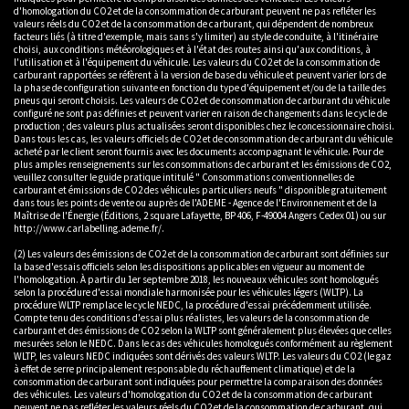
d'homologation du CO2 et de la consommation de carburant peuvent ne pas refléter les
valeurs réels du CO2 et de la consommation de carburant, qui dépendent de nombreux
facteurs liés (à titre d'exemple, mais sans s'y limiter) au style de conduite, à l'itinéraire
choisi, aux conditions météorologiques et à l'état des routes ainsi qu'aux conditions, à
l'utilisation et à l'équipement du véhicule. Les valeurs du CO2 et de la consommation de
carburant rapportées se réfèrent à la version de base du véhicule et peuvent varier lors de
la phase de configuration suivante en fonction du type d'équipement et/ou de la taille des
pneus qui seront choisis. Les valeurs de CO2 et de consommation de carburant du véhicule
configuré ne sont pas définies et peuvent varier en raison de changements dans le cycle de
production ; des valeurs plus actualisées seront disponibles chez le concessionnaire choisi.
Dans tous les cas, les valeurs officiels de CO2 et de consommation de carburant du véhicule
acheté par le client seront fournis avec les documents accompagnant le véhicule. Pour de
plus amples renseignements sur les consommations de carburant et les émissions de CO2,
veuillez consulter le guide pratique intitulé " Consommations conventionnelles de
carburant et émissions de CO2 des véhicules particuliers neufs " disponible gratuitement
dans tous les points de vente ou auprès de l'ADEME - Agence de l'Environnement et de la
Maîtrise de l'Énergie (Éditions, 2 square Lafayette, BP 406, F-49004 Angers Cedex 01) ou sur
http://www.carlabelling.ademe.fr/.
(2) Les valeurs des émissions de CO2 et de la consommation de carburant sont définies sur
la base d'essais officiels selon les dispositions applicables en vigueur au moment de
l'homologation. À partir du 1er septembre 2018, les nouveaux véhicules sont homologués
selon la procédure d'essai mondiale harmonisée pour les véhicules légers (WLTP). La
procédure WLTP remplace le cycle NEDC, la procédure d'essai précédemment utilisée.
Compte tenu des conditions d'essai plus réalistes, les valeurs de la consommation de
carburant et des émissions de CO2 selon la WLTP sont généralement plus élevées que celles
mesurées selon le NEDC. Dans le cas des véhicules homologués conformément au règlement
WLTP, les valeurs NEDC indiquées sont dérivés des valeurs WLTP. Les valeurs du CO2 (le gaz
à effet de serre principalement responsable du réchauffement climatique) et de la
consommation de carburant sont indiquées pour permettre la comparaison des données
des véhicules. Les valeurs d'homologation du CO2 et de la consommation de carburant
peuvent ne pas refléter les valeurs réels du CO2 et de la consommation de carburant, qui